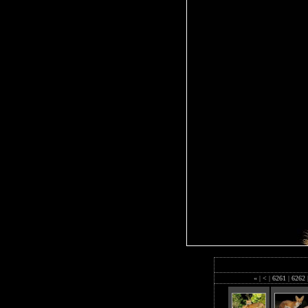
«
|
<
|
6261
|
6262