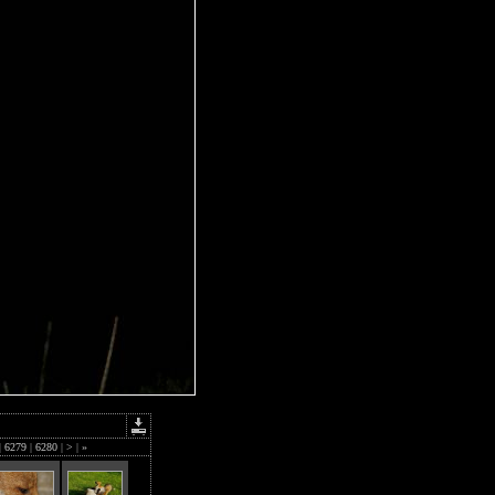
|
6279
|
6280
|
>
|
»