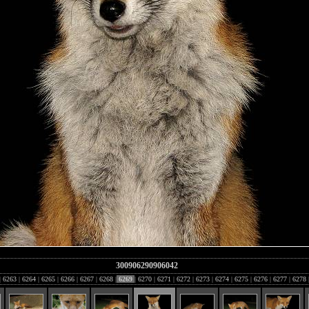
300906290906042
|
6263
|
6264
|
6265
|
6266
|
6267
|
6268
|
6269
|
6270
|
6271
|
6272
|
6273
|
6274
|
6275
|
6276
|
6277
|
6278